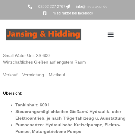
Zum
02502 227 2767
info@miettraktor.de
Inhalt
mietTraktor bei facebook
springen
Small Water Unit XS 600
Wirtschaftliches Gießen auf engstem Raum
Verkauf – Vermietung – Mietkauf
Übersicht:
Tankinhalt: 600 l
Steuerungsmöglichkeiten Gießarm: Hydraulik- oder
Elektroantrieb, je nach Trägerfahrzeug u. Ausstattung
Pumpenarten: Hydraulische Kreiselpumpe, Elektro-
Pumpe, Motorgetriebene Pumpe