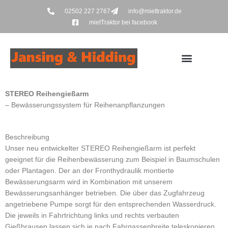
Zum
02502 227 2767
info@miettraktor.de
Inhalt
mietTraktor bei facebook
springen
STEREO Reihengießarm
– Bewässerungssystem für Reihenanpflanzungen
Beschreibung
Unser neu entwickelter STEREO Reihengießarm ist perfekt
geeignet für die Reihenbewässerung zum Beispiel in Baumschulen
oder Plantagen. Der an der Fronthydraulik montierte
Bewässerungsarm wird in Kombination mit unserem
Bewässerungsanhänger betrieben. Die über das Zugfahrzeug
angetriebene Pumpe sorgt für den entsprechenden Wasserdruck.
Die jeweils in Fahrtrichtung links und rechts verbauten
Gießbrausen lassen sich je nach Fahrgassenbreite teleskopieren,